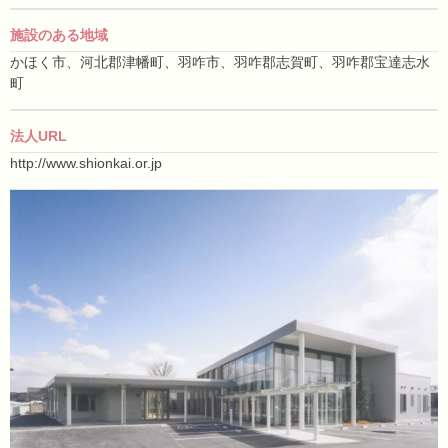
施設のある地域
かほく市、河北郡津幡町、羽咋市、羽咋郡志賀町、羽咋郡宝達志水
町
法人URL
http://www.shionkai.or.jp