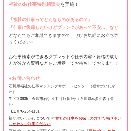
福祉のお仕事特別相談会
を実施！
「福祉の仕事ってどんなものがあるの？」
「仕事に復帰したいけどブランクがあって不安…」など
どなたでもご相談できますので、
ぜひお気軽にお立ち寄
りください♪
お仕事検索ができるタブレットや仕事内容・資格の取り
方が分かる資料などをご用意してお待ちしております！
●お問い合わせ
石川県福祉の仕事マッチングサポートセンター（福サポいしか
わ）
〒920-0935 金沢市石引４丁目17番1号（石川県本多の森庁舎１
F）
TEL 076-234-1151
福サポいしかわについて☞
”福祉の仕事をお探しの方”ぜひ福サポい
しかわをご利用ください
福サポいしかわの就職イベント等について☞
『福サポいしかわ』