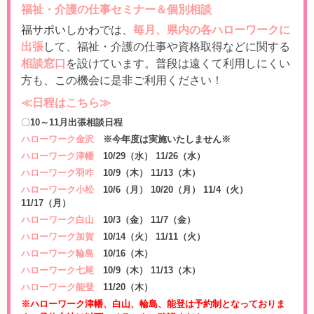
福祉・介護の仕事セミナー＆個別相談
福サポいしかわ
では、
毎月、
県
内の各ハローワークに
出張
して、
福祉・介護の仕事や資格取得などに関する
相談窓口
を設けています。
普段は遠くて利用しにくい
方も、この機会に是非ご利用ください！
≪日程
はこちら≫
〇
10
～11月出張相談日程
ハローワーク金沢
※今年度は実施いたしません※
ハローワーク津幡
10/29（水） 11/26（水）
ハローワーク羽咋
10/9（木） 11/13（木）
ハローワーク小松
10/6（月） 10/20（月） 11/4（火）
11/17（月）
ハローワーク白山
10/3（金） 11/7（金）
ハローワーク加賀
10/14（火） 11/11（火）
ハローワーク輪島
10/16（木）
ハローワーク七尾
10/9（木） 11/13（木）
ハローワーク能登
11/20（木）
※ハローワーク津幡、白山、輪島、能登は予約制となっておりま