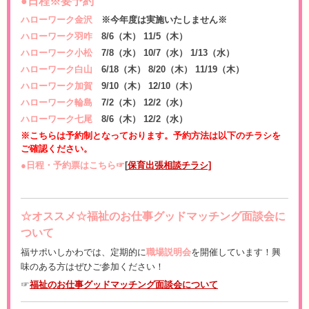
●日程※要予約
ハローワーク金沢
※今年度は実施いたしません※
ハローワーク羽咋
8/6（木） 11/5（木）
ハローワーク小松
7/8（水） 10/7（水） 1/13（水）
ハローワーク白山
6/18（木） 8/20（木） 11/19（木）
ハローワーク加賀
9/10（木） 12/10（木）
ハローワーク輪島
7/2（木） 12/2（水）
ハローワーク七尾
8/6（木） 12/2（水）
※こちらは予約制となっております。予約方法は以下のチラシを
ご確認ください。
●日程・予約票はこちら☞
[
保育出張相談チラシ]
☆オススメ☆
福祉のお仕事グッドマッチング面談会に
ついて
福サポいしかわでは、定期的に
職場説明会
を開催しています！
興
味のある方はぜひご参加ください！
☞
福祉のお仕事グッドマッチング面談会について