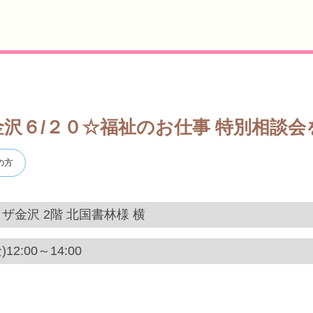
沢６/２０☆福祉のお仕事 特別相談
の方
ザ金沢 2階 北国書林様 横
12:00～14:00