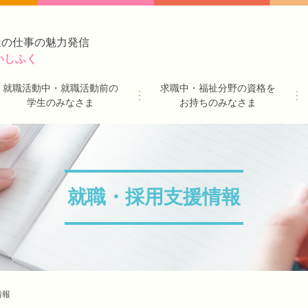
祉の仕事の魅力発信
いしふく
就職活動中・就職活動前の
求職中・福祉分野の資格を
学生のみなさま
お持ちのみなさま
就職・採用支援情報
情報