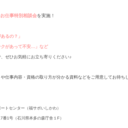
のお仕事特別相談会
を実施！
があるの？」
ンクがあって不安…」など
で、
ぜひお気軽にお立ち寄りください♪
トや仕事内容・資格の取り方が分かる資料などをご用意してお待ち
ポートセンター（福サポいしかわ）
目17番1号（石川県本多の森庁舎１F）