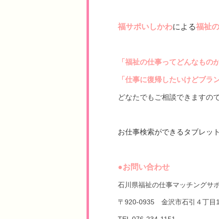
福サポいしかわ
による
福祉
「福祉の仕事ってどんなもの
「仕事に復帰したいけどブラ
どなたでもご相談できますの
お仕事検索ができるタブレッ
●お問い合わせ
石川県福祉の仕事マッチングサ
〒920-0935 金沢市石引４丁
TEL 076-234-1151