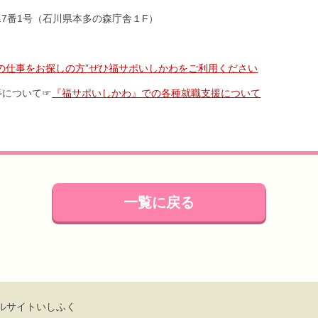
目17番1号（石川県本多の森庁舎１F）
祉の仕事をお探しの方”ぜひ福サポいしかわをご利用ください
等について☞
『福サポいしかわ』での各種就職支援について
一覧に戻る
ルサイトいしふく