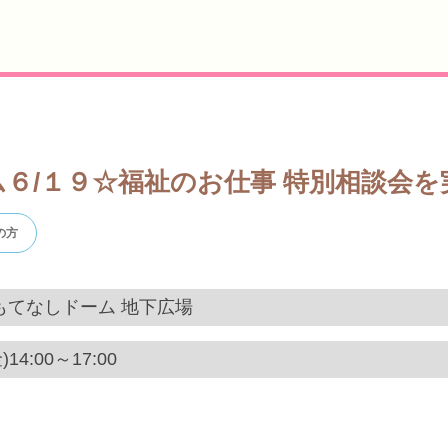
６/１９☆福祉のお仕事 特別相談会
の方
もてなしドーム 地下広場
14:00～17:00