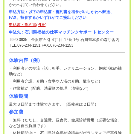
かわへお問い合わせください。
申込方法：以下の申込書・誓約書を福サポいしかわへ郵送、
FAX、持参するかいずれかでご提出ください
申込書・誓約書(PDF)
石川県福祉の仕事マッチンクサポー トセンター
申込先：
T920-0935 金沢市石引 4丁 目 17番 1号 石川県本多の森庁舎内
TEL.076-234-1151 FAX.076-234-1153
体験内容（例）
・利用者との交流（話し相手、レクリエーション、趣味活動の補
助など）
・利用者介護、介助（食事や入浴の介助、散歩など）
・作業補助（配膳、洗濯物の整理、清掃など）
体験期間
最大３日間まで体験できます。（高校生は２日間）
参加費
・無料（ただし、交通費、昼食代、健康診断費用（必要な場合）
などは自己負担です）
・体験期間中は、石川県社会福祉協議会がボランティア行事保険