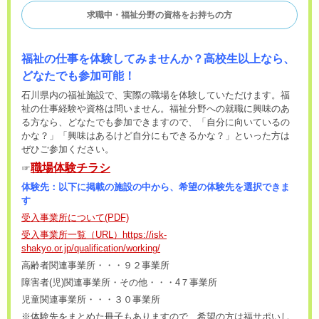
求職中・福祉分野の資格をお持ちの方
福祉の仕事を体験してみません
か？高校生以上なら、
どなたでも参加可能！
石川県内の福祉施設で、実際の職場を体験していただけます。福
祉の仕事経験や資格は問いません。福祉分野への就職に興味のあ
る方なら、どなたでも参加できますので、「自分に向いているの
かな？」「興味はあるけど自分にもできるかな？」といった方は
ぜひご参加ください。
職場体験チラシ
☞
体験先：以下に掲載の施設の中から、希望の体験先を選択できま
す
受入事業所について
(PDF)
受入事業所一覧（URL）https://isk-
shakyo.or.jp/qualification/working/
高齢者関連事業所・・・９２事業所
障害者(児)関連事業所・その他・・・4７事業所
児童関連事業所・・・３０事業所
※体験先をまとめた冊子もありますので、希望の方は福サポいし