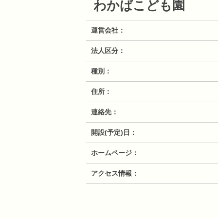
わかばこども園
運営会社
法人区分
種別
住所
連絡先
開設(予定)日
ホームページ
アクセス情報