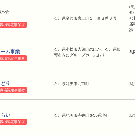
特
傳六会
介
石川県金沢市彦三町１丁目８番８号
む
居
職場認定事業者
石川県小松市大領町のほか、石川県加
ホーム事業
共
賀市内にグループホームあり
職場認定事業者
てどり
石川県能美市北市町
就
職場認定事業者
てらい
石川県能美市寺井町を55番地4
就
職場認定事業者