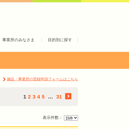
事業所のみなさま
目的別に探す
施設・事業所の登録申請フォームはこちら
1
2
3
4
5
…
31
表示件数：