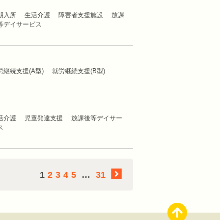
期入所 生活介護 障害者支援施設 放課
等デイサービス
労継続支援(A型) 就労継続支援(B型)
活介護 児童発達支援 放課後等デイサー
ビス
1
2
3
4
5
…
31