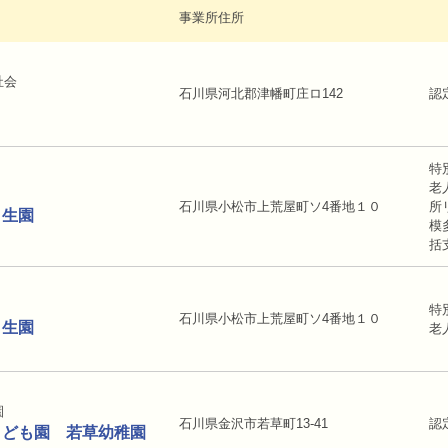
名
事業所住所
祉会
石川県河北郡津幡町庄ロ142
認
特
老
石川県小松市上荒屋町ソ4番地１０
所
自生園
模
括
特
石川県小松市上荒屋町ソ4番地１０
自生園
老
園
石川県金沢市若草町13-41
認
こども園 若草幼稚園