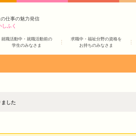
祉の仕事の魅力発信
いしふく
就職活動中・就職活動前の
求職中・福祉分野の資格を
学生のみなさま
お持ちのみなさま
りました