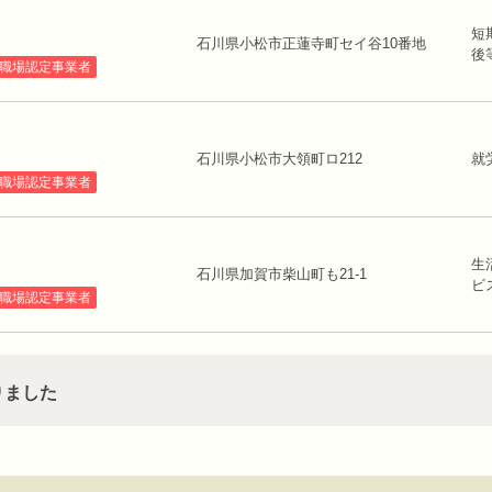
短
石川県小松市正蓮寺町セイ谷10番地
後
職場認定事業者
石川県小松市大領町ロ212
就
職場認定事業者
生
石川県加賀市柴山町も21-1
職場認定事業者
りました