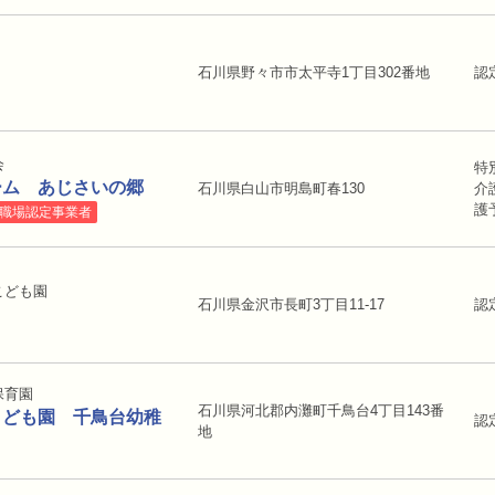
石川県野々市市太平寺1丁目302番地
認
会
特
ーム あじさいの郷
石川県白山市明島町春130
介
護
職場認定事業者
こども園
石川県金沢市長町3丁目11-17
認
保育園
石川県河北郡内灘町千鳥台4丁目143番
こども園 千鳥台幼稚
認
地