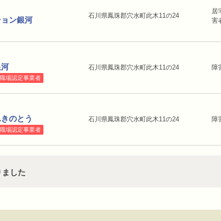
居
石川県鳳珠郡穴水町此木11の24
ション銀河
害
銀河
石川県鳳珠郡穴水町此木11の24
障
職場認定事業者
ふきのとう
石川県鳳珠郡穴水町此木11の24
障
職場認定事業者
りました