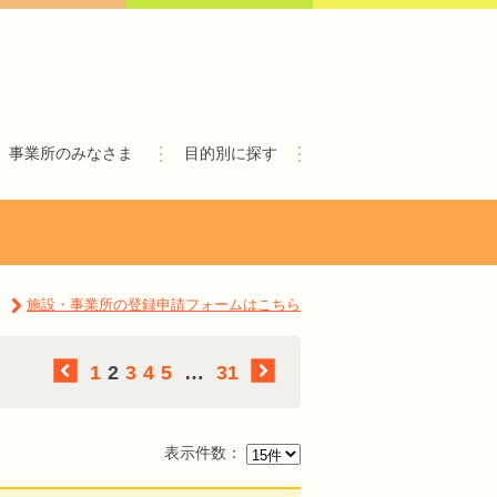
事業所のみなさま
目的別に探す
施設・事業所の登録申請フォームはこちら
1
2
3
4
5
…
31
表示件数：