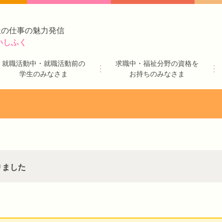
祉の仕事の魅力発信
いしふく
就職活動中・就職活動前の
求職中・福祉分野の資格を
学生のみなさま
お持ちのみなさま
りました