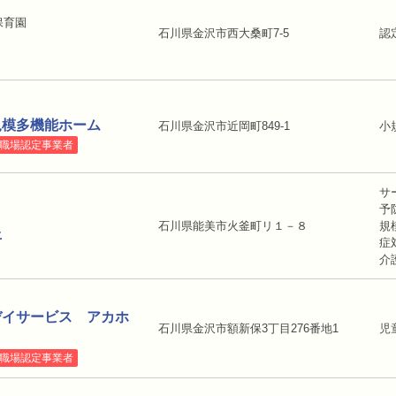
保育園
石川県金沢市西大桑町7-5
認
規模多機能ホーム
石川県金沢市近岡町849-1
小
職場認定事業者
サ
予
石川県能美市火釜町リ１－８
規
丘
症
介
デイサービス アカホ
石川県金沢市額新保3丁目276番地1
児
職場認定事業者