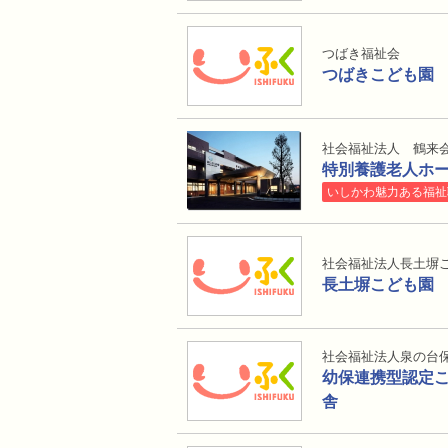
つばき福祉会
つばきこども園
社会福祉法人 鶴来
特別養護老人ホ
いしかわ魅力ある福祉
社会福祉法人長土塀
長土塀こども園
社会福祉法人泉の台
幼保連携型認定
舎