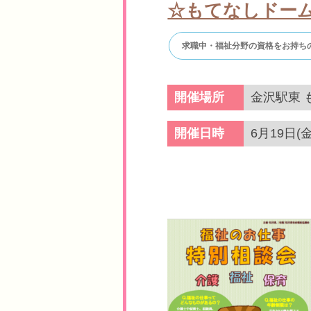
☆もてなしドーム
求職中・福祉分野の資格をお持ち
開催場所
金沢駅東 
開催日時
6月19日(金)