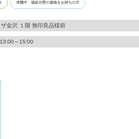
方
求職中・福祉分野の資格をお持ちの方
ザ金沢 １階 無印良品様前
3:00～15:00