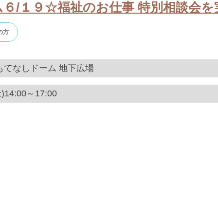
６/１９☆福祉のお仕事 特別相談会
の方
もてなしドーム 地下広場
14:00～17:00