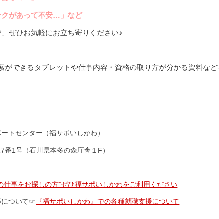
ンクがあって不安…」など
で、
ぜひお気軽にお立ち寄りください♪
検索ができるタブレットや仕事内容・資格の取り方が分かる資料など
ポートセンター（福サポいしかわ）
目17番1号（石川県本多の森庁舎１F）
祉の仕事をお探しの方”ぜひ福サポいしかわをご利用ください
等について☞
『福サポいしかわ』での各種就職支援について