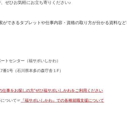
で、
ぜひお気軽にお立ち寄りください♪
検索ができるタブレットや仕事内容・資格の取り方が分かる資料など
ポートセンター（福サポいしかわ）
目17番1号（石川県本多の森庁舎１F）
祉の仕事をお探しの方”ぜひ福サポいしかわをご利用ください
等について☞
『福サポいしかわ』での各種就職支援について