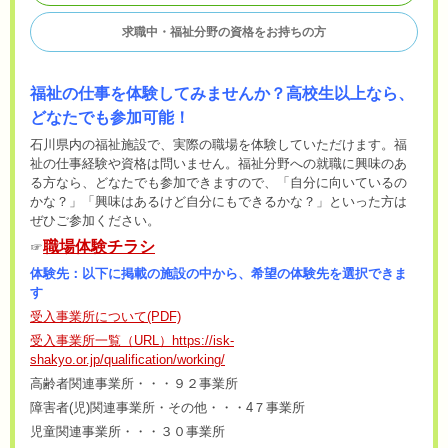
求職中・福祉分野の資格をお持ちの方
福祉の仕事を体験してみません
か？高校生以上なら、
どなたでも参加可能！
石川県内の福祉施設で、実際の職場を体験していただけます。福
祉の仕事経験や資格は問いません。福祉分野への就職に興味のあ
る方なら、どなたでも参加できますので、「自分に向いているの
かな？」「興味はあるけど自分にもできるかな？」といった方は
ぜひご参加ください。
職場体験チラシ
☞
体験先：以下に掲載の施設の中から、希望の体験先を選択できま
す
受入事業所について
(PDF)
受入事業所一覧（URL）https://isk-
shakyo.or.jp/qualification/working/
高齢者関連事業所・・・９２事業所
障害者(児)関連事業所・その他・・・4７事業所
児童関連事業所・・・３０事業所