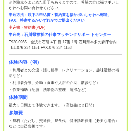
※体験先をまとめた冊子もありますので、希望の方は福サポいし
かわへお問い合わせください。
申込方法：以下の申込書・誓約書を福サポいしかわへ郵送、
FAX、持参するかいずれかでご提出ください
申込書・誓約書(PDF)
石川県福祉の仕事マッチンクサポー トセンター
申込先：
T920-0935 金沢市石引 4丁 目 17番 1号 石川県本多の森庁舎内
TEL.076-234-1151 FAX.076-234-1153
体験内容（例）
・利用者との交流（話し相手、レクリエーション、趣味活動の補
助など）
・利用者介護、介助（食事や入浴の介助、散歩など）
・作業補助（配膳、洗濯物の整理、清掃など）
体験期間
最大３日間まで体験できます。（高校生は２日間）
参加費
・無料（ただし、交通費、昼食代、健康診断費用（必要な場合）
などは自己負担です）