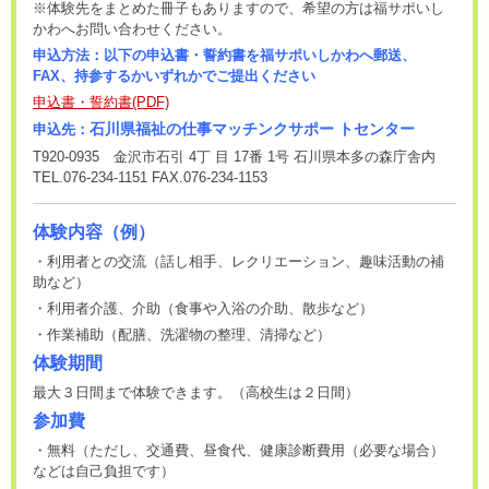
※体験先をまとめた冊子もありますので、希望の方は福サポいし
かわへお問い合わせください。
申込方法：以下の申込書・誓約書を福サポいしかわへ郵送、
FAX、持参するかいずれかでご提出ください
申込書・誓約書(PDF)
石川県福祉の仕事マッチンクサポー トセンター
申込先：
T920-0935 金沢市石引 4丁 目 17番 1号 石川県本多の森庁舎内
TEL.076-234-1151 FAX.076-234-1153
体験内容（例）
・利用者との交流（話し相手、レクリエーション、趣味活動の補
助など）
・利用者介護、介助（食事や入浴の介助、散歩など）
・作業補助（配膳、洗濯物の整理、清掃など）
体験期間
最大３日間まで体験できます。（高校生は２日間）
参加費
・無料（ただし、交通費、昼食代、健康診断費用（必要な場合）
などは自己負担です）