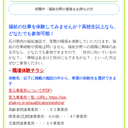
求職中・福祉分野の資格をお持ちの方
福祉の仕事を体験してみません
か？高校生以上なら、
どなたでも参加可能！
石川県内の福祉施設で、実際の職場を体験していただけます。福
祉の仕事経験や資格は問いません。福祉分野への就職に興味のあ
る方なら、どなたでも参加できますので、「自分に向いているの
かな？」「興味はあるけど自分にもできるかな？」といった方は
ぜひご参加ください。
職場体験チラシ
☞
体験先：以下に掲載の施設の中から、希望の体験先を選択できま
す
受入事業所について
(PDF)
受入事業所一覧（URL）https://isk-
shakyo.or.jp/qualification/working/
高齢者関連事業所・・・９２事業所
障害者(児)関連事業所・その他・・・4７事業所
児童関連事業所・・・３０事業所