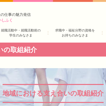
祉の仕事の魅力発信
いしふく
就職活動中・就職活動前の
求職中・福祉分野の資格を
学生のみなさま
お持ちのみなさま
いの取組紹介
地域における支え合いの
取組紹介