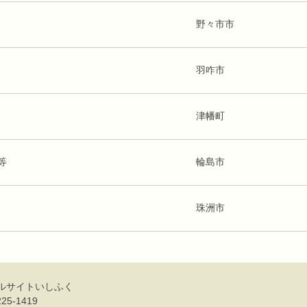
野々市市
羽咋市
津幡町
等
輪島市
珠洲市
ルサイトいしふく
25-1419