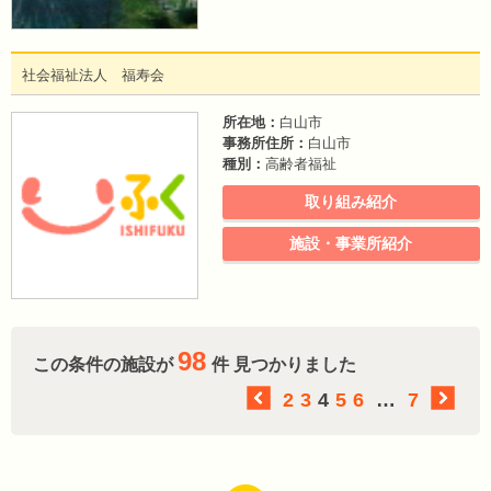
社会福祉法人 福寿会
所在地：
白山市
事務所住所：
白山市
種別：
高齢者福祉
取り組み紹介
施設・事業所紹介
98
この条件の施設が
件 見つかりました
2
3
4
5
6
…
7