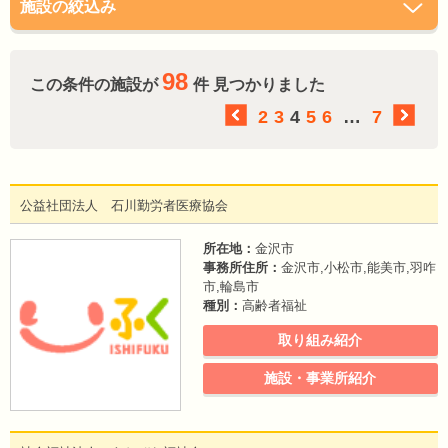
施設の絞込み
98
この条件の施設が
件 見つかりました
2
3
4
5
6
…
7
公益社団法人 石川勤労者医療協会
所在地：
金沢市
事務所住所：
金沢市,小松市,能美市,羽咋
市,輪島市
種別：
高齢者福祉
取り組み紹介
施設・事業所紹介