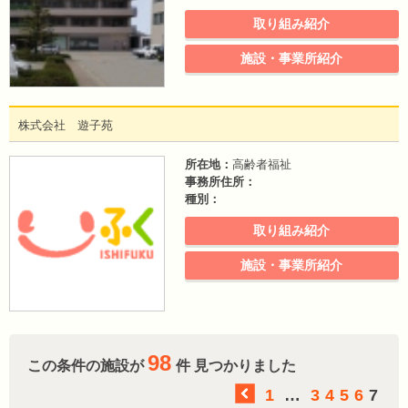
取り組み紹介
施設・事業所紹介
株式会社 遊子苑
所在地：
高齢者福祉
事務所住所：
種別：
取り組み紹介
施設・事業所紹介
98
この条件の施設が
件 見つかりました
1
…
3
4
5
6
7