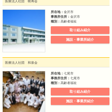
医療法人社団 映寿会
所在地：
金沢市
事務所住所：
金沢市
種別：
高齢者福祉
取り組み紹介
施設・事業所紹介
医療法人社団 和泉会
所在地：
七尾市
事務所住所：
七尾市
種別：
高齢者福祉
取り組み紹介
施設・事業所紹介