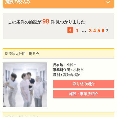
施設の絞込み
98
この条件の施設が
件 見つかりました
1
…
3
4
5
6
7
医療法人社団 田谷会
所在地：
小松市
事務所住所：
小松市
種別：
高齢者福祉
取り組み紹介
施設・事業所紹介